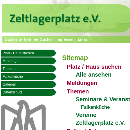
Startseite
Termine
Suchen
Impressum
Links
Platz / Haus suchen
Sitemap
Meldungen
Platz / Haus suchen
Themen
Alle ansehen
Falkenküche
Meldungen
Galerien
Themen
Datenschutz
Seminare & Verans
Falkenküche
Vereine
Zeltlagerplatz e.V.