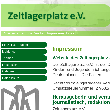
Startseite
Termine
Suchen
Impressum
Links
Platz / Haus suchen
Impressum
Meldungen
Website des Zeltlagerplatz 
Themen
Der Zeltlagerplatz e.V. ist der
Falkenküche
Kinder- und Jugendeinrichtunge
Galerien
Deutschlands - Die Falken.
Datenschutz
Rechtsform: eingetragener Ver
Umsatzsteuernummer: 27/682/
Herausgeberin und veran
journalistisch, redaktion
Zeltlagerplatz e.V.