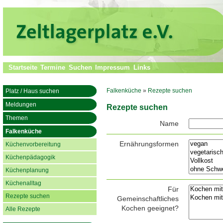
Startseite
Termine
Suchen
Impressum
Links
Falkenküche
»
Rezepte suchen
Platz / Haus suchen
Meldungen
Rezepte suchen
Themen
Name
Falkenküche
Ernährungsformen
Küchenvorbereitung
Küchenpädagogik
Küchenplanung
Küchenalltag
Für
Rezepte suchen
Gemeinschaftliches
Kochen geeignet?
Alle Rezepte