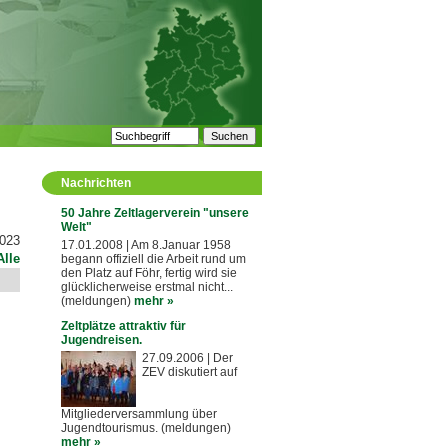
Nachrichten
50 Jahre Zeltlagerverein "unsere
Welt"
2023
17.01.2008 | Am 8.Januar 1958
Alle
begann offiziell die Arbeit rund um
den Platz auf Föhr, fertig wird sie
glücklicherweise erstmal nicht...
(meldungen)
mehr
»
Zeltplätze attraktiv für
Jugendreisen.
27.09.2006 | Der
ZEV diskutiert auf
Mitgliederversammlung über
Jugendtourismus. (meldungen)
mehr
»