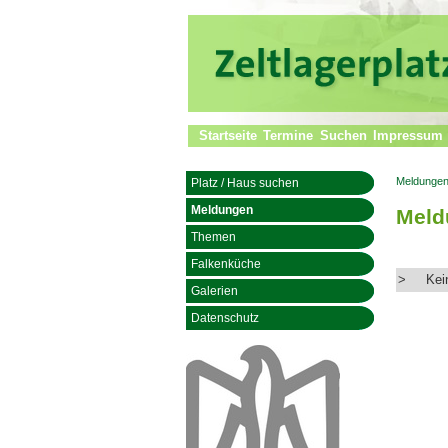
Startseite
Termine
Suchen
Impressum
Meldunge
Platz / Haus suchen
Meldungen
Meld
Themen
Falkenküche
>
Kei
Galerien
Datenschutz