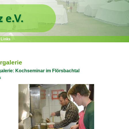
Links
rgalerie
galerie: Kochseminar im Flörsbachtal
k