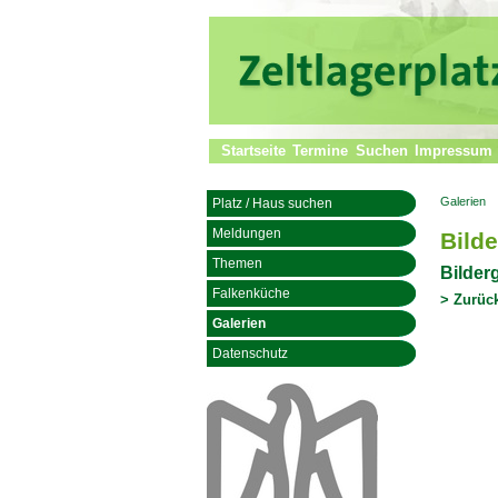
Startseite
Termine
Suchen
Impressum
Galerien
Platz / Haus suchen
Meldungen
Bilde
Themen
Bilder
Falkenküche
> Zurüc
Galerien
Datenschutz